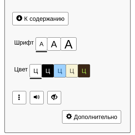
К содержанию
А
Шрифт
А
А
Цвет
Ц
Ц
Ц
Ц
Ц
Дополнительно