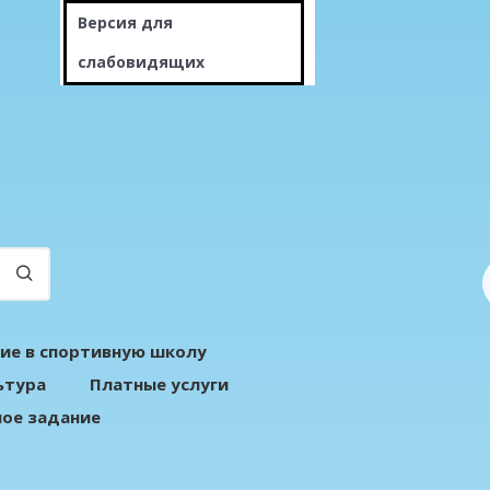
Версия для
слабовидящих
ие в спортивную школу
ьтура
Платные услуги
ое задание