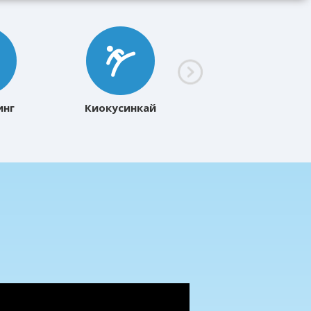
инг
Киокусинкай