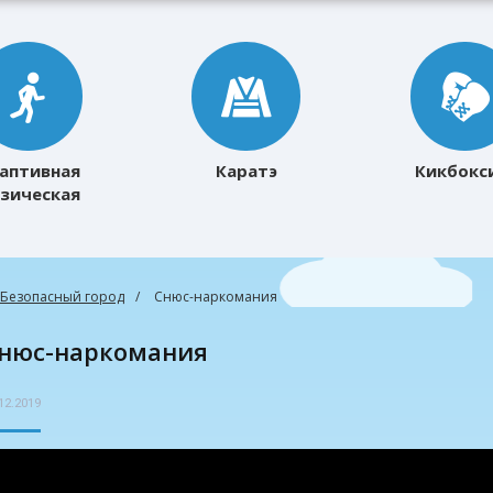
аптивная
Каратэ
Кикбокс
зическая
ультура
Безопасный город
Снюс-наркомания
Снюс-наркомания
12.2019