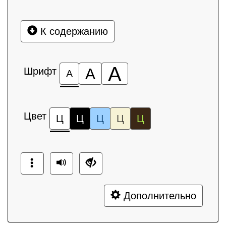
К содержанию
А
Шрифт
А
А
Цвет
Ц
Ц
Ц
Ц
Ц
Дополнительно