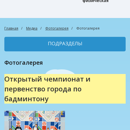
физическая
культура
Главная
Медиа
Фотогалерея
Фотогалерея
ПОДРАЗДЕЛЫ
Фотогалерея
Открытый чемпионат и
первенство города по
бадминтону