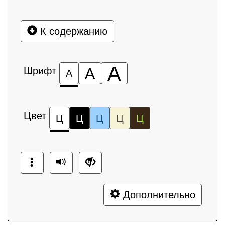
К содержанию
А
Шрифт
А
А
Цвет
Ц
Ц
Ц
Ц
Ц
Дополнительно