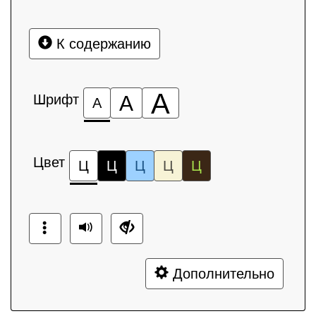
К содержанию
А
Шрифт
А
А
Цвет
Ц
Ц
Ц
Ц
Ц
Дополнительно