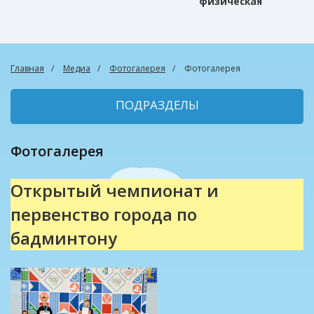
физическая
культура
Главная
Медиа
Фотогалерея
Фотогалерея
ПОДРАЗДЕЛЫ
Фотогалерея
Открытый чемпионат и
первенство города по
бадминтону